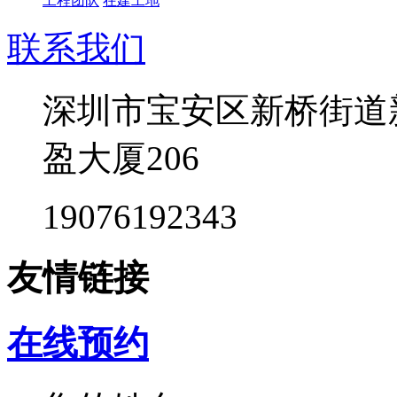
工程团队
在建工地
联系我们
深圳市宝安区新桥街道
盈大厦206
19076192343
友情链接
在线预约