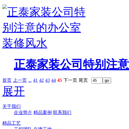
正泰家装公司特别注意
首页
上一页
...
41
42
43
44
45
下一页
尾页
展开
关于我们
企业简介
精品案例
联系我们
精品工艺