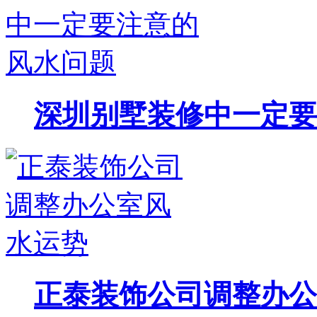
深圳别墅装修中一定要
正泰装饰公司调整办公